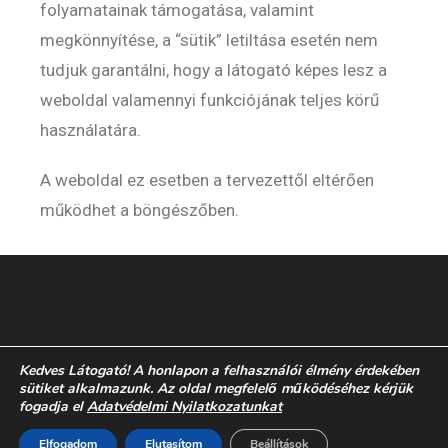
folyamatainak támogatása, valamint
megkönnyítése, a “sütik” letiltása esetén nem
tudjuk garantálni, hogy a látogató képes lesz a
weboldal valamennyi funkciójának teljes körű
használatára.
A weboldal ez esetben a tervezettől eltérően
működhet a böngészőben.
Kedves Látogató! A honlapon a felhasználói élmény érdekében
sütiket alkalmazunk. Az oldal megfelelő működéséhez kérjük
fogadja el
Adatvédelmi Nyilatkozatunkat
Elfogadom
Elutasítom
Beállítások