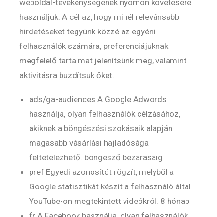
weboldal-tevékenységének nyomon követésére
használjuk. A cél az, hogy minél relevánsabb
hirdetéseket tegyünk közzé az egyéni
felhasználók számára, preferenciájuknak
megfelelő tartalmat jelenítsünk meg, valamint
aktivitásra buzdítsuk őket.
ads/ga-audiences A Google Adwords
használja, olyan felhasználók célzásához,
akiknek a böngészési szokásaik alapján
magasabb vásárlási hajladósága
feltételezhető. böngésző bezárásáig
pref Egyedi azonosítót rögzít, melyből a
Google statisztikát készít a felhasználó által
YouTube-on megtekintett videókról. 8 hónap
fr A Facebook használja, olyan felhasználók